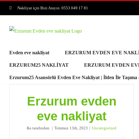
Skip
Nakliyat için Bizi Arayın. 0553 049 17 81
to
content
Evden eve nakliyat
ERZURUM EVDEN EVE NAKL
ERZURUM25 NAKLİYAT
ERZURUM EVDEN EV
Erzurum25 Asansörlü Evden Eve Nakliyat | İlden İle Taşım
Erzurum evden
eve nakliyat
&s tarafından.
|
Temmuz 13th, 2023
|
Uncategorized