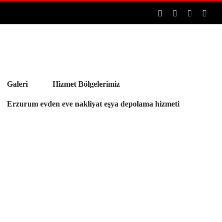
Facebook
Pinterest
Rss
E-
post
Galeri
Hizmet Bölgelerimiz
Erzurum evden eve nakliyat eşya depolama hizmeti