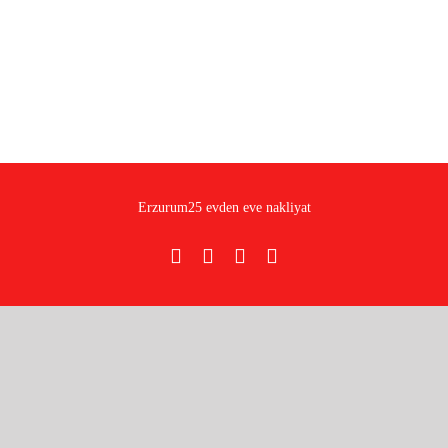
Erzurum25 evden eve nakliyat
Facebook
Pinterest
Rss
E-
posta