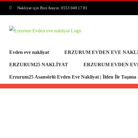
Skip
Nakliyat için Bizi Arayın. 0553 049 17 81
to
content
Evden eve nakliyat
ERZURUM EVDEN EVE NAKL
ERZURUM25 NAKLİYAT
ERZURUM EVDEN EV
Erzurum25 Asansörlü Evden Eve Nakliyat | İlden İle Taşım