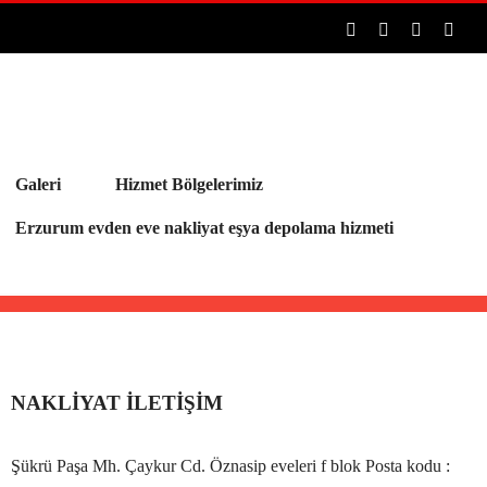
Facebook
Pinterest
Rss
E-
post
Galeri
Hizmet Bölgelerimiz
Erzurum evden eve nakliyat eşya depolama hizmeti
NAKLIYAT İLETIŞIM
Şükrü Paşa Mh. Çaykur Cd. Öznasip eveleri f blok Posta kodu :