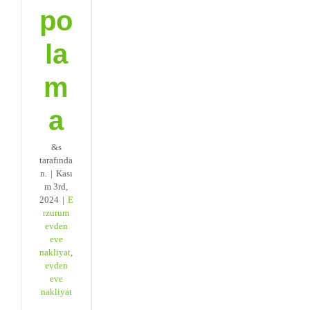
po
la
m
a
&s
tarafında
n.
|
Kası
m 3rd,
2024
|
E
rzurum
evden
eve
nakliyat
,
evden
eve
nakliyat