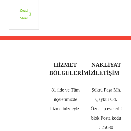
Read
More
HIZMET
NAKLIYAT
BÖLGELERIMIZ
İLETIŞIM
81 ilde ve Tüm
Şükrü Paşa Mh.
ilçelerimizde
Çaykur Cd.
hizmetinizdeyiz.
Öznasip eveleri f
blok Posta kodu
: 25030