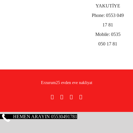
YAKUTİYE
Phone:
0553 049
17 81
Mobile:
0535
050 17 81
Erzurum25 evden eve nakliyat
Facebook
Pinterest
Rss
E-
posta
HEMEN ARAYIN 05530491781