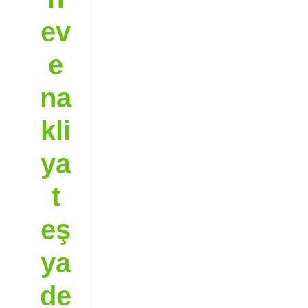
ev
e
na
kli
ya
t
eş
ya
de