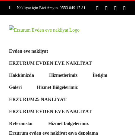
Skip
Nakliyat için Bizi Arayın. 0553 049 17 81
Facebook
Pinterest
Rss
E-
post
to
content
Evden eve nakliyat
ERZURUM EVDEN EVE NAKLİYAT
Hakkimizda
Hizmetlerimiz
İletişim
Galeri
Hizmet Bölgelerimiz
ERZURUM25 NAKLİYAT
ERZURUM EVDEN EVE NAKLİYAT
Referanslar
Hizmet bölgelerimiz
Erzurum evden eve nakliyat eşya depolama