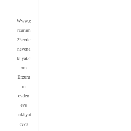
Www.e
rzurum
25evde
nevena
kliyat.c
om
Erzuru
m
evden
eve
nakliyat
eşya