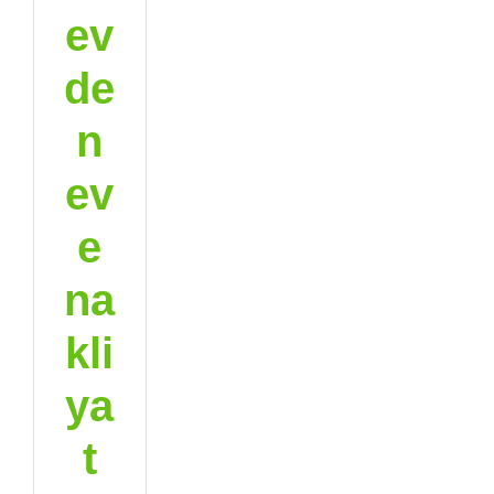
ev
de
n
ev
e
na
kli
ya
t