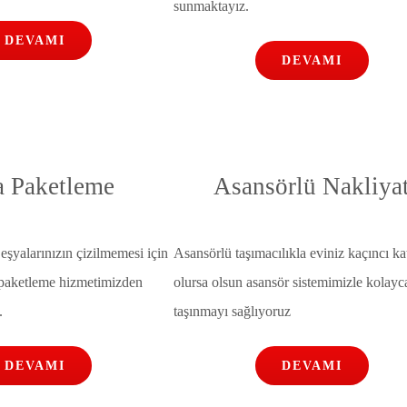
sunmaktayız.
DEVAMI
DEVAMI
a Paketleme
Asansörlü Nakliya
eşyalarınızın çizilmemesi için
Asansörlü taşımacılıkla eviniz kaçıncı ka
 paketleme hizmetimizden
olursa olsun asansör sistemimizle kolayc
.
taşınmayı sağlıyoruz
DEVAMI
DEVAMI