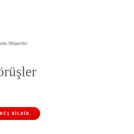
tlu Müşteriler
rüşler
RÜŞ BİLDİR.