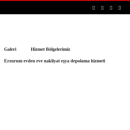
Facebook
Pinterest
Rss
E-
post
Galeri
Hizmet Bölgelerimiz
Erzurum evden eve nakliyat eşya depolama hizmeti