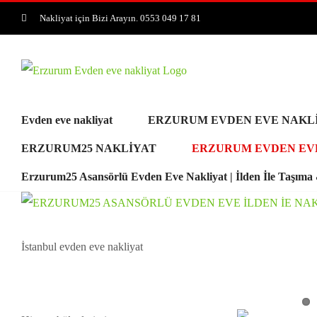
Skip
Nakliyat için Bizi Arayın. 0553 049 17 81
to
content
Evden eve nakliyat
ERZURUM EVDEN EVE NAKL
ERZURUM25 NAKLİYAT
ERZURUM EVDEN EV
Erzurum25 Asansörlü Evden Eve Nakliyat | İlden İle Taşım
İstanbul evden eve nakliyat